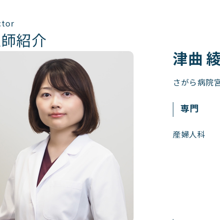
ctor
医師紹介
津曲 
さがら病院宮
専門
産婦人科