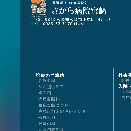
〒880-0843
宮崎県宮崎市下原町247-19
TEL : 0985-32-7170 (代表)
診療のご案内
外来
乳腺外科
外来
入院
がん遺伝外来
入院
婦人科
お見
病理診断科
画像診断センター
高精度放射線治療センター
形成外科
腫瘍内科
歯科口腔外科