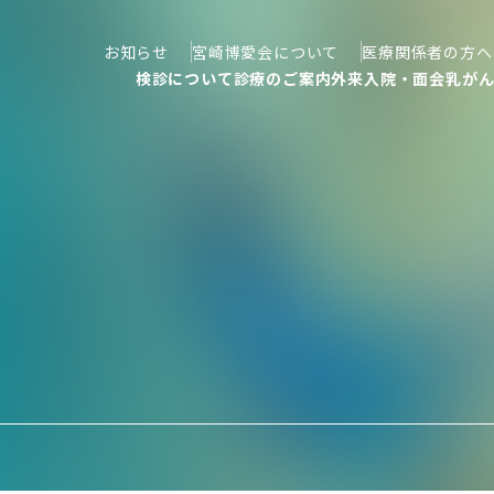
お知らせ
宮崎博愛会について
医療関係者の方へ
検診について
診療のご案内
外来
入院・面会
乳が