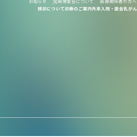
お知らせ
宮崎博愛会について
医療関係者の方へ
検診について
診療のご案内
外来
入院・面会
乳が