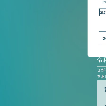
3
令
さが
をお