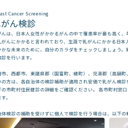
ast Cancer Screening
乳がん検診
がんは、日本人女性がかかるがんの中で罹患率が最も高く、
乳がんにかかると言われており、生涯で乳がんにかかる日本人
やかな未来のために、自分のカラダをチェックしましょう。
検診を行います。
崎市、西都市、東諸県郡（国富町、綾町）、児湯郡（高鍋町
いの方は、各自治体の検診補助が適用され安価で乳がん検診
下の市町村住民健診の詳細をご確認ください。 各市町村窓
ます。
治体検診の補助を受けずに個人で検診を行う場合は、以下の