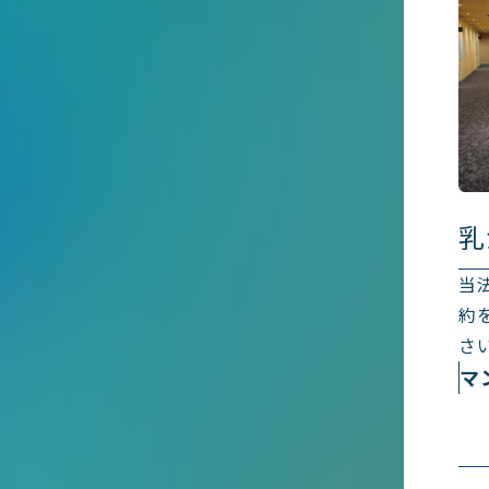
乳
当
約
さ
マ