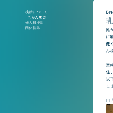
Bre
検診について
乳がん検診
婦人科検診
団体検診
乳
に
健
ん
宮
住
以
し
自