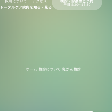
検診・診察のご予約
採用について
アクセス
平日 8:30〜17:30
んトータルケア
院内を知る・見る
ホーム
検診について
乳がん検診