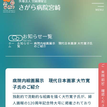
MENU
お知らせ一覧
検診・診察のご予約
News
平日 8:30〜17:30
ホー
お知らせ一
病院内絵画展示 現代日本画家 大竹寛子氏
ム
覧
のご紹介
ご来院前にご確認ください
お知らせ
病院内絵画展示 現代日本画家 大竹寛
検診について
子氏のご紹介
診療のご案内
独創的で流動的な絵画を描く大竹寛子氏が、婦
外来受診
人画報の120周年記念特大号に掲載されており