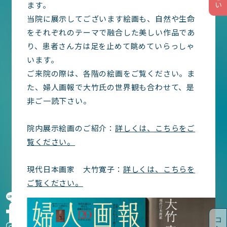
ます。
入院・面会
当院に展示してございます絵画も、自然や生命
乳がんトータルケア
をそれぞれのテーマで融合した美しい作品であ
医療関係者の方へ
り、患者さん方は足を止めて眺めていらっしゃ
います。
宮崎博愛会について
ご来院の際は、各階の絵画をご覧ください。ま
院内を知る・見る
た、婦人画報で大竹氏の世界観も合わせて、是
非ご一読下さい。
交通アクセス
SWHG
院内展示絵画のご紹介：
詳しくは、こちらをご
覧ください。
現代日本画家 大竹寛子：
詳しくは、こちらを
ご覧ください。