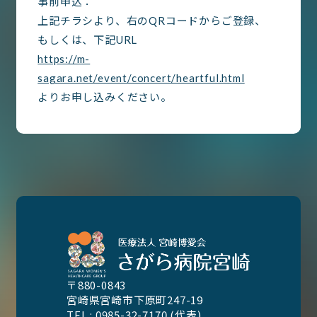
事前申込：
上記チラシより、右のQRコードからご登録、
もしくは、下記URL
https://m-
sagara.net/event/concert/heartful.html
よりお申し込みください。
〒880-0843
宮崎県宮崎市下原町247-19
TEL : 0985-32-7170 (代表)