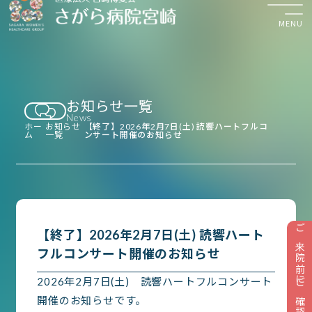
MENU
お知らせ一覧
検診・診察のご予約
News
平日 8:30〜17:30
ホー
お知らせ
【終了】2026年2月7日(土) 読響ハートフルコ
ム
一覧
ンサート開催のお知らせ
お知らせ
【終了】2026年2月7日(土) 読響ハート
ご来院前にご確認ください
検診について
フルコンサート開催のお知らせ
診療のご案内
2026年2月7日(土) 読響ハートフルコンサート
外来受診
開催のお知らせです。