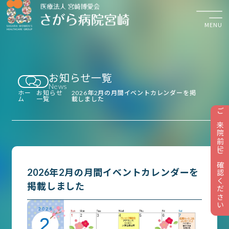
MENU
お知らせ一覧
検診・診察のご予約
News
平日 8:30〜17:30
ホー
お知らせ
2026年2月の月間イベントカレンダーを掲
ム
一覧
載しました
ご来院前にご確認ください
お知らせ
2026年2月の月間イベントカレンダーを
検診について
掲載しました
診療のご案内
外来受診