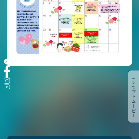
入院・面会
乳がんトータルケア
医療関係者の方へ
宮崎博愛会について
院内を知る・見る
交通アクセス
SWHG
コンセプトムービー