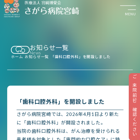
MENU
お知らせ一覧
検診・診察のご予約
News
平日 8:30〜17:30
ホーム
お知らせ一覧
「歯科口腔外科」を開設しました
ご来院前にご確認ください
お知らせ
「歯科口腔外科」を開設しました
検診について
さがら病院宮崎では、2026年4月1日より新た
診療のご案内
に「歯科口腔外科」が開設されました。
当院の歯科口腔外科は、がん治療を受けられる
外来受診
患者様を対象とした「専門的な口腔ケア」に特