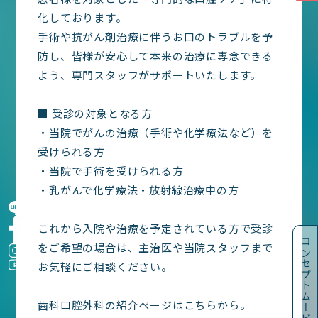
入院・面会
化しております。
乳がんトータルケア
手術や抗がん剤治療に伴うお口のトラブルを予
防し、皆様が安心して本来の治療に専念できる
医療関係者の方へ
よう、専門スタッフがサポートいたします。
宮崎博愛会について
■ 受診の対象となる方
院内を知る・見る
・当院でがんの治療（手術や化学療法など）を
交通アクセス
受けられる方
SWHG
・当院で手術を受けられる方
・乳がんで化学療法・放射線治療中の方
これから入院や治療を予定されている方で受診
コンセプトムービー
をご希望の場合は、主治医や当院スタッフまで
お気軽にご相談ください。
歯科口腔外科の紹介ページはこちらから。