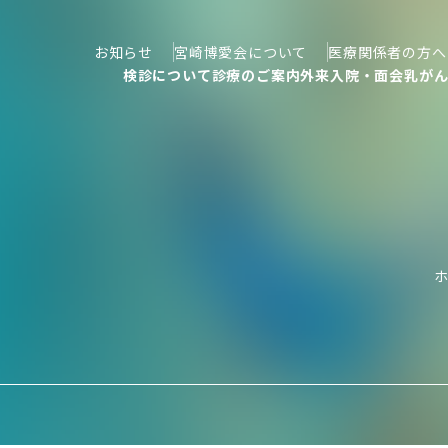
お知らせ
宮崎博愛会について
医療関係者の方へ
検診について
診療のご案内
外来
入院・面会
乳が