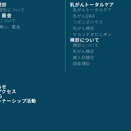
受診
乳がんトータルケア
受診について
乳がんトータルケア
・面会
乳がんQ&A
について
リボンズハウス
舞い、面会
乳がん検診
セカンドオピニオン
検診について
検診について
乳がん検診
婦人科検診
団体検診
らせ
アクセス
G
トナーシップ活動