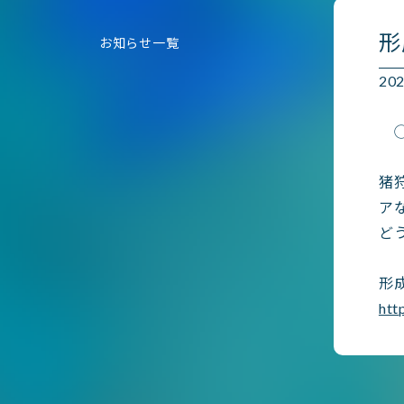
形
お知らせ一覧
2
◯
猪
ア
ど
形
htt