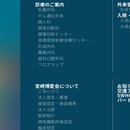
診療のご案内
外来
乳腺外科
外来
入院
がん遺伝外来
入院
婦人科
お見
病理診断科
画像診断センター
高精度放射線治療センター
形成外科
腫瘍内科
歯科口腔外科
フロアマップ
宮崎博愛会について
お知
交通
ごあいさつ
SWH
法人理念・概要
パー
施設認定・施設基準
法人沿革
医師紹介
病院機能評価認定
臨床研究