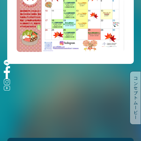
入院・面会
乳がんトータルケア
医療関係者の方へ
宮崎博愛会について
院内を知る・見る
交通アクセス
SWHG
コンセプトムービー